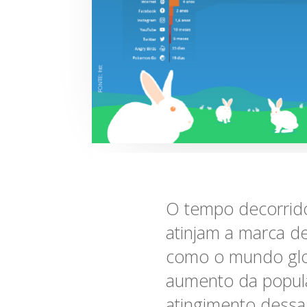
O tempo decorrido
atinjam a marca d
como o mundo globa
aumento da popula
atingimento dessa